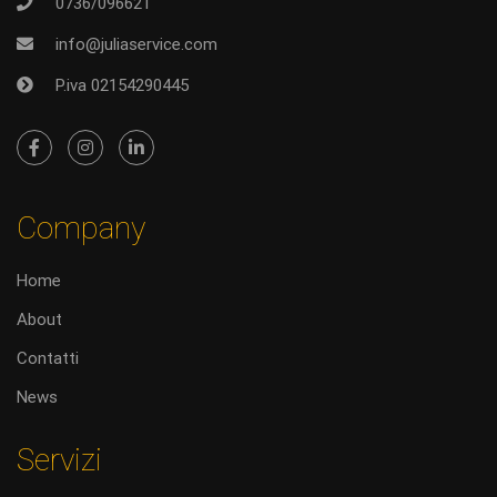
0736/096621
info@juliaservice.com
P.iva 02154290445
Company
Home
About
Contatti
News
Servizi