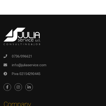
0736/096621
info@juliaservice.com
P.iva 02154290445
Company