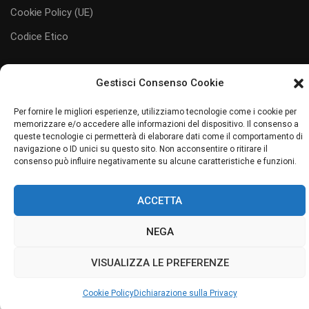
Cookie Policy (UE)
Codice Etico
Gestisci Consenso Cookie
Per fornire le migliori esperienze, utilizziamo tecnologie come i cookie per
#juliaservice
i servizi al tuo servizio
memorizzare e/o accedere alle informazioni del dispositivo. Il consenso a
queste tecnologie ci permetterà di elaborare dati come il comportamento di
Sito web realizzato da Junior Web
navigazione o ID unici su questo sito. Non acconsentire o ritirare il
consenso può influire negativamente su alcune caratteristiche e funzioni.
ACCETTA
NEGA
VISUALIZZA LE PREFERENZE
Cookie Policy
Dichiarazione sulla Privacy
GESTISCI
CONSENSO