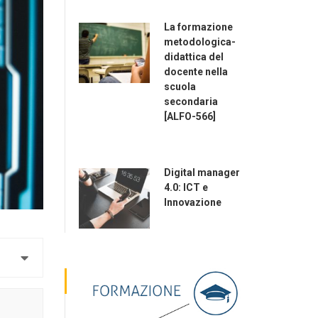
La formazione
metodologica-
didattica del
docente nella
scuola
secondaria
[ALFO-566]
Digital manager
4.0: ICT e
Innovazione