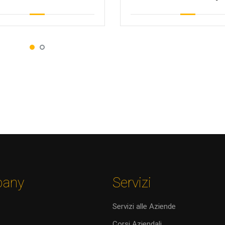
267]
any
Servizi
Servizi alle Aziende
Corsi Aziendali