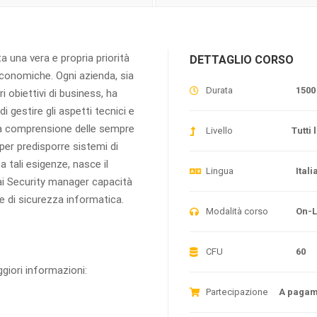
a una vera e propria priorità
DETTAGLIO CORSO
economiche. Ogni azienda, sia
Durata
1500
ri obiettivi di business, ha
i gestire gli aspetti tecnici e
 la comprensione delle sempre
Livello
Tutti l
per predisporre sistemi di
a tali esigenze, nasce il
Lingua
Itali
e ai Security manager capacità
e di sicurezza informatica.
Modalità corso
On-L
CFU
60
ggiori informazioni:
Partecipazione
A pagam