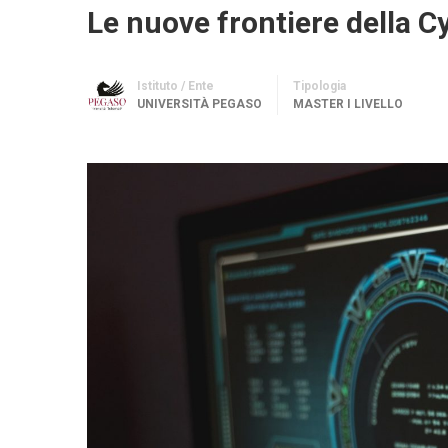
Le nuove frontiere della 
Istituto / Ente
Tipologia
UNIVERSITÀ PEGASO
MASTER I LIVELLO