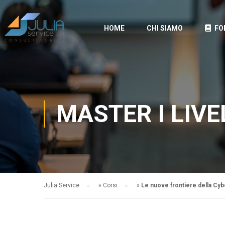
HOME
CHI SIAMO
FO
MASTER I LIVE
Julia Service
»
Corsi
»
Le nuove frontiere della Cy