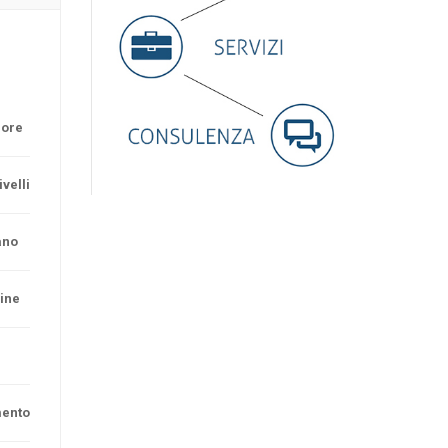
 ore
ivelli
ano
ine
ento