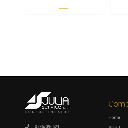
Comp
Home
0736/096621
About