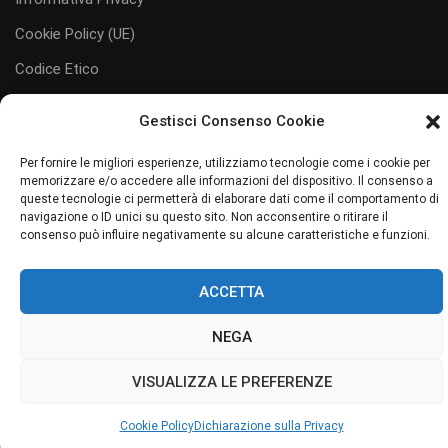
Cookie Policy (UE)
Codice Etico
Gestisci Consenso Cookie
Per fornire le migliori esperienze, utilizziamo tecnologie come i cookie per
memorizzare e/o accedere alle informazioni del dispositivo. Il consenso a
#juliaservice
i servizi al tuo servizio
queste tecnologie ci permetterà di elaborare dati come il comportamento di
navigazione o ID unici su questo sito. Non acconsentire o ritirare il
Sito web realizzato da Junior Web
consenso può influire negativamente su alcune caratteristiche e funzioni.
ACCETTA
NEGA
VISUALIZZA LE PREFERENZE
Cookie Policy
Dichiarazione sulla Privacy
GESTISCI
CONSENSO