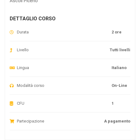
Ascoli Piceno
DETTAGLIO CORSO
Durata
2 ore
Livello
Tutti livelli
Lingua
Italiano
Modalità corso
On-Line
CFU
1
Partecipazione
A pagamento