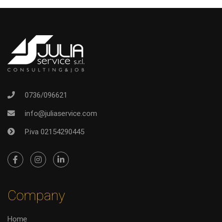
0736/096621
info@juliaservice.com
P.iva 02154290445
Company
Home