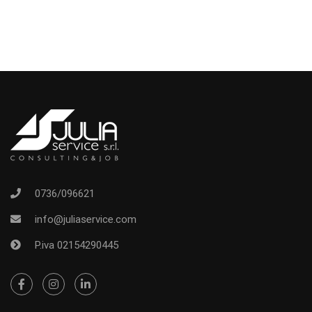
0736/096621
info@juliaservice.com
P.iva 02154290445