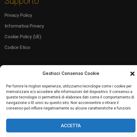
Supporto
Privacy Policy
Informativa Privacy
Cookie Policy (UE)
Codice Etico
Gestisci Consenso Cookie
#juliaservice
i servizi al tuo servizio
Per fornire le migliori esperienze, utilizziamo tecnologie come i cookie per
memorizzare e/o accedere alle informazioni del dispositivo. Il consenso a
Sito web realizzato da Junior Web
queste tecnologie ci permetterà di elaborare dati come il comportamento di
navigazione o ID unici su questo sito. Non acconsentire o ritirare il
consenso può influire negativamente su alcune caratteristiche e funzioni.
ACCETTA