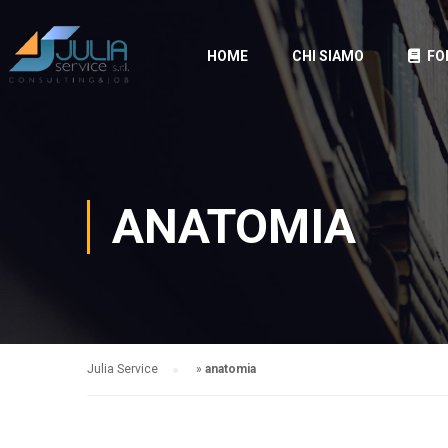
HOME
CHI SIAMO
FO
ANATOMIA
Julia Service
»
anatomia