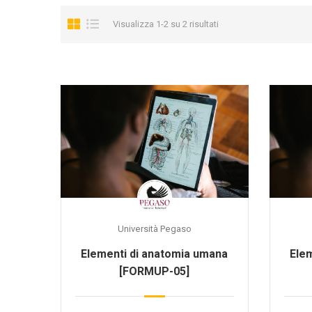
Visualizza 1-2 su 2 risultati
Università Pegaso
Elementi di anatomia umana
Ele
[FORMUP-05]