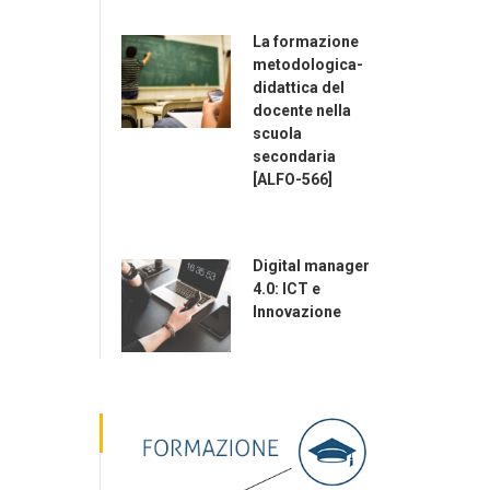
La formazione
metodologica-
didattica del
docente nella
scuola
secondaria
[ALFO-566]
Digital manager
4.0: ICT e
Innovazione