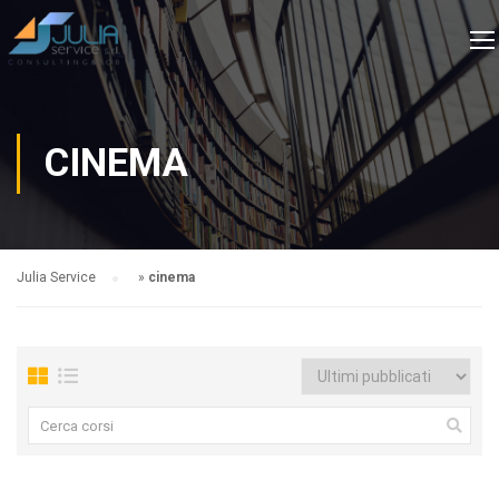
CINEMA
Julia Service
»
cinema