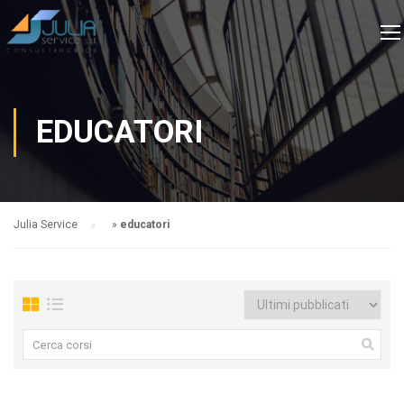
EDUCATORI
Julia Service
»
educatori