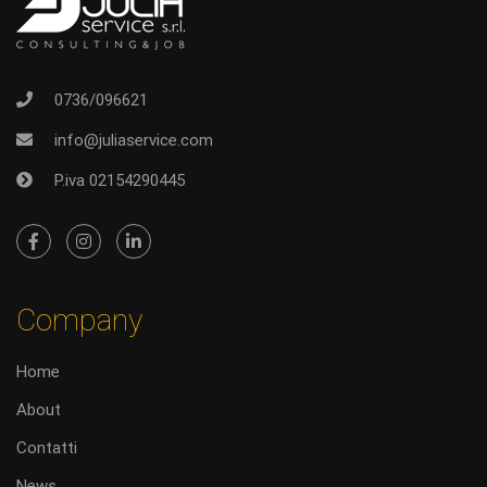
0736/096621
info@juliaservice.com
P.iva 02154290445
Company
Home
About
Contatti
News