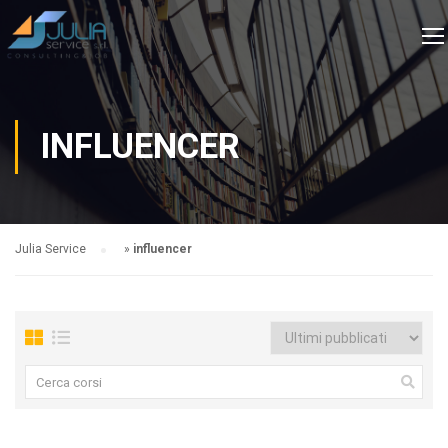
INFLUENCER
Julia Service
»
influencer