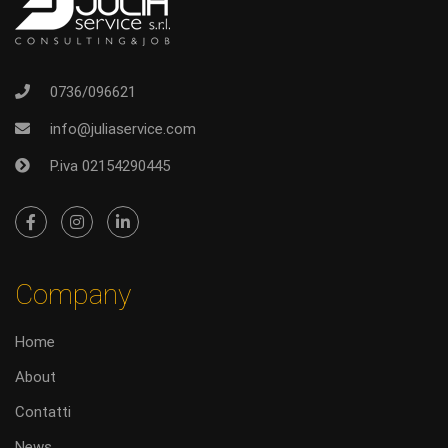
0736/096621
info@juliaservice.com
P.iva 02154290445
Company
Home
About
Contatti
News