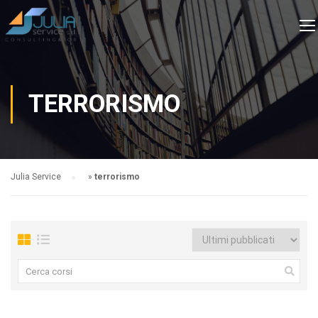
TERRORISMO
Julia Service
»
terrorismo