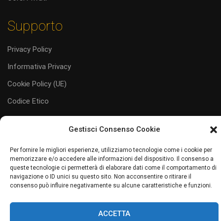
Supporto
Privacy Policy
Informativa Privacy
Cookie Policy (UE)
Codice Etico
Gestisci Consenso Cookie
Per fornire le migliori esperienze, utilizziamo tecnologie come i cookie per
memorizzare e/o accedere alle informazioni del dispositivo. Il consenso a
#juliaservice
i servizi al tuo servizio
queste tecnologie ci permetterà di elaborare dati come il comportamento di
navigazione o ID unici su questo sito. Non acconsentire o ritirare il
Sito web realizzato da Junior Web
consenso può influire negativamente su alcune caratteristiche e funzioni.
ACCETTA