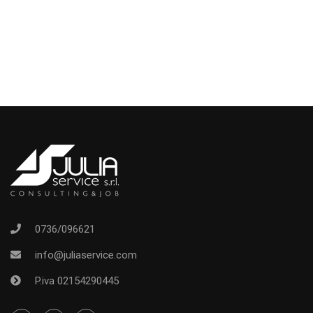
0736/096621
info@juliaservice.com
P.iva 02154290445