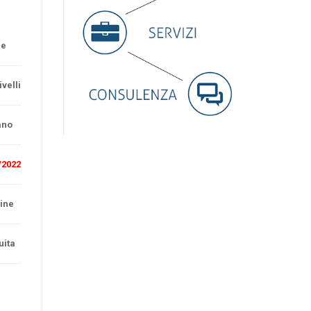
re
ivelli
ano
/2022
ine
uita