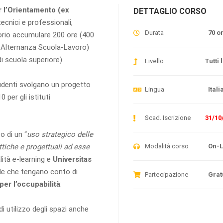
 l’Orientamento (ex
DETTAGLIO CORSO
tecnici e professionali,
Durata
70 o
atorio accumulare 200 ore (400
 Alternanza Scuola-Lavoro)
di scuola superiore).
Livello
Tutti l
studenti svolgano un progetto
Lingua
Itali
0 per gli istituti
Scad. Iscrizione
31/10
o di un “
uso strategico delle
ttiche e progettuali ad esse
Modalità corso
On-L
ità e-learning e
Universitas
ole che tengano conto di
Partecipazione
Grat
 per l’occupabilità
:
 di utilizzo degli spazi anche