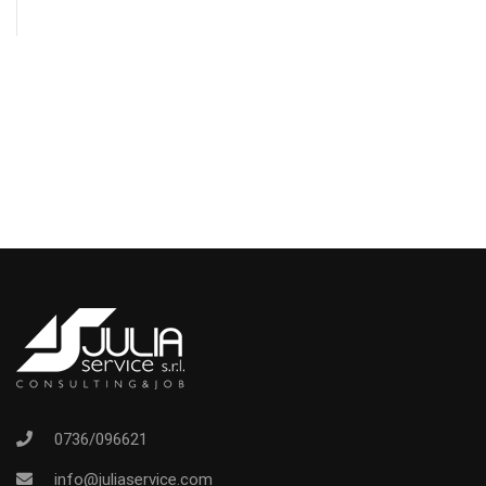
0736/096621
info@juliaservice.com