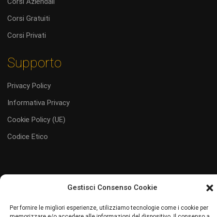
Corsi Aziendali
Corsi Gratuiti
Corsi Privati
Supporto
Privacy Policy
Informativa Privacy
Cookie Policy (UE)
Codice Etico
Gestisci Consenso Cookie
#juliaservice
i servizi al tuo servizio
Per fornire le migliori esperienze, utilizziamo tecnologie come i cookie per
Sito web realizzato da Junior Web
memorizzare e/o accedere alle informazioni del dispositivo. Il consenso a