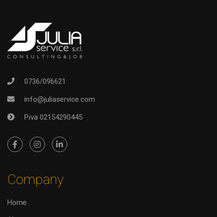
0736/096621
info@juliaservice.com
P.iva 02154290445
Company
Home