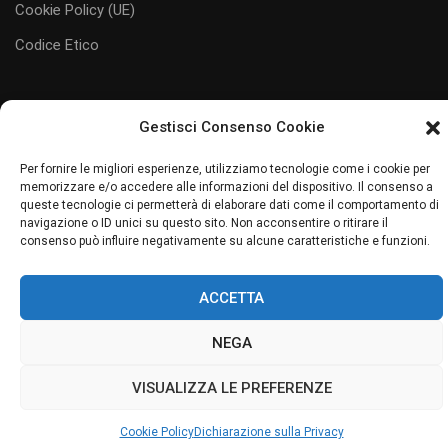
Cookie Policy (UE)
Codice Etico
Gestisci Consenso Cookie
#juliaservice
i servizi al tuo servizio
Per fornire le migliori esperienze, utilizziamo tecnologie come i cookie per
memorizzare e/o accedere alle informazioni del dispositivo. Il consenso a
Sito web realizzato da Junior Web
queste tecnologie ci permetterà di elaborare dati come il comportamento di
navigazione o ID unici su questo sito. Non acconsentire o ritirare il
consenso può influire negativamente su alcune caratteristiche e funzioni.
ACCETTA
NEGA
VISUALIZZA LE PREFERENZE
Cookie Policy
Dichiarazione sulla Privacy
GESTISCI
CONSENSO