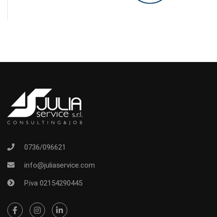
0736/096621
info@juliaservice.com
P.iva 02154290445