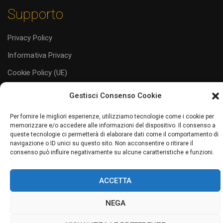
Supporto
Privacy Policy
Informativa Privacy
Cookie Policy (UE)
Codice Etico
Gestisci Consenso Cookie
Per fornire le migliori esperienze, utilizziamo tecnologie come i cookie per
memorizzare e/o accedere alle informazioni del dispositivo. Il consenso a
queste tecnologie ci permetterà di elaborare dati come il comportamento di
navigazione o ID unici su questo sito. Non acconsentire o ritirare il
#juliaservice
i servizi al tuo servizio
consenso può influire negativamente su alcune caratteristiche e funzioni.
Sito web realizzato da Junior Web
ACCETTA
NEGA